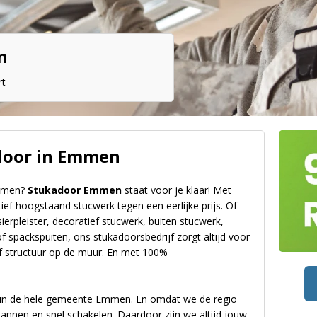
n
rt
door in Emmen
Emmen?
Stukadoor Emmen
staat voor je klaar! Met
tief hoogstaand stucwerk tegen een eerlijke prijs. Of
ierpleister, decoratief stucwerk, buiten stucwerk,
f spackspuiten, ons stukadoorsbedrijf zorgt altijd voor
f structuur op de muur. En met 100%
ef in de hele gemeente Emmen. En omdat we de regio
annen en snel schakelen. Daardoor zijn we altijd jouw