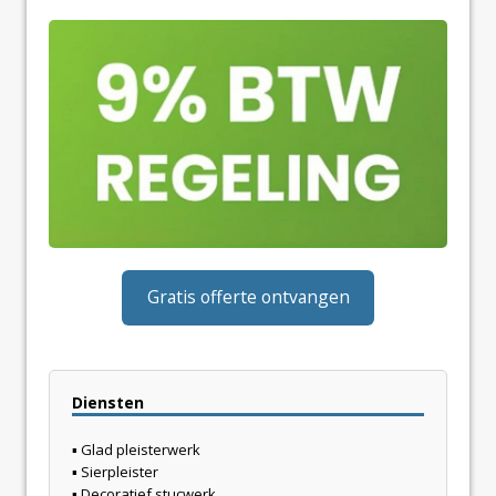
Gratis offerte ontvangen
Diensten
▪
Glad pleisterwerk
▪
Sierpleister
▪
Decoratief stucwerk